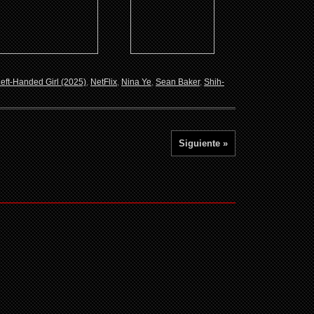
eft-Handed Girl (2025)
,
NetFlix
,
Nina Ye
,
Sean Baker
,
Shih-
Siguiente »