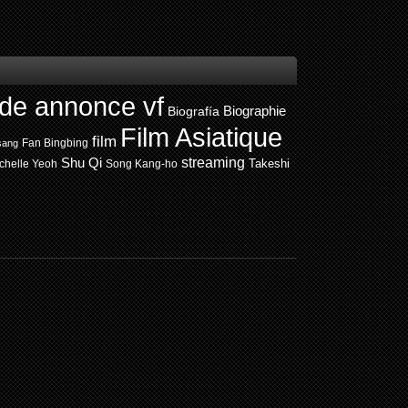
de annonce vf
Biografía
Biographie
Film Asiatique
film
Fan Bingbing
sang
Shu Qi
streaming
chelle Yeoh
Song Kang-ho
Takeshi