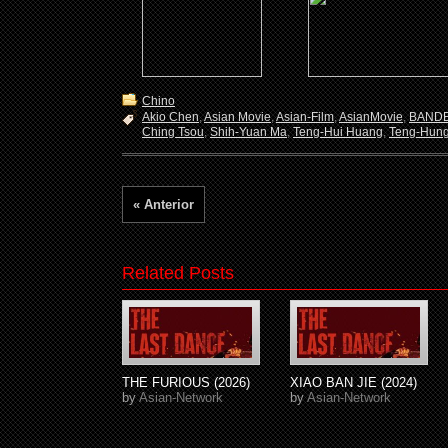
Chino
Akio Chen
,
Asian Movie
,
Asian-Film
,
AsianMovie
,
BAND
Ching Tsou
,
Shih-Yuan Ma
,
Teng-Hui Huang
,
Teng-Hung
« Anterior
Related Posts
THE FURIOUS (2026)
XIAO BAN JIE (2024)
by
Asian-Network
by
Asian-Network