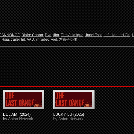
E ANNONCE
,
Blaire Chang
,
Dvd
,
film
,
Film Asiatique
,
Janel Tsai
,
Left-Handed Girl
,
L
 Hsia
,
trailer hd
,
VAD
,
vf
,
vidéo
,
vod
,
左撇子女孩
BEL AMI (2024)
LUCKY LU (2025)
by
Asian-Network
by
Asian-Network