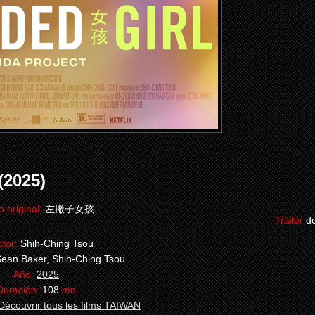
2025)
o original:
左撇子女孩
Tráiler
de
ctor:
Shih-Ching Tsou
ean Baker, Shih-Ching Tsou
Año:
2025
Duración:
108
mn