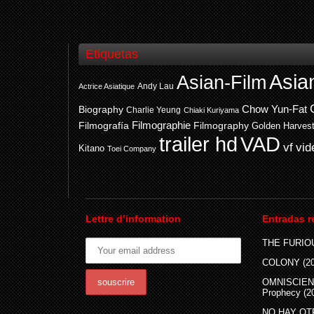
Etiquetas
Asia
Asian-Film
Andy Lau
Actrice Asiatique
Chow Yun-Fat
Biography
Charlie Yeung
Chiaki Kuriyama
Filmografía
Filmographie
Filmography
Golden Harves
trailer hd
VAD
vf
vid
Kitano
Toei Company
Lettre d’information
Entradas r
THE FURIOU
COLONY (20
OMNISCIEN
Prophecy (2
NO HAY OTR