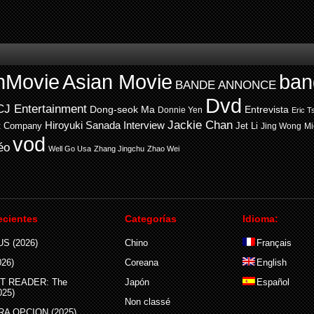
nMovie
Asian Movie
ban
BANDE ANNONCE
Dvd
CJ Entertainment
Entrevista
Dong-seok Ma
Donnie Yen
Eric T
Jackie Chan
Hiroyuki Sanada
Interview
t Company
Jet Li
Jing Wong
Mi
vod
éo
Well Go Usa
Zhang Jingchu
Zhao Wei
ecientes
Categorías
Idioma:
S (2026)
Chino
Français
26)
Coreana
English
T READER: The
Japón
Español
025)
Non classé
A OPCION (2025)