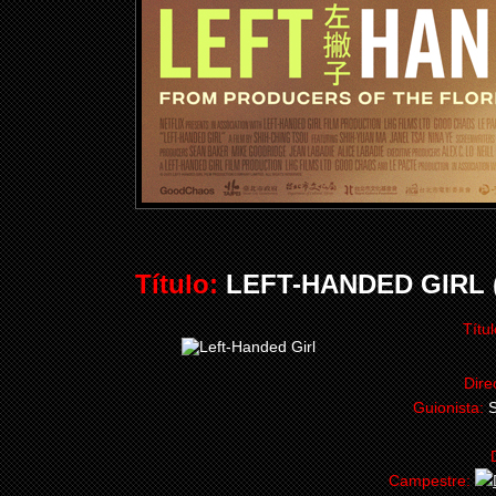
Título:
LEFT-HANDED GIRL (
Títul
Dire
Guionista:
S
Campestre: