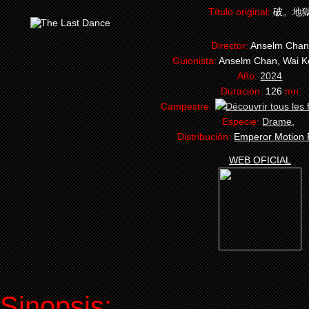
Título original:
破。地
Director:
Anselm Chan
Guionista:
Anselm Chan, Wai K
Año:
2024
Duración:
126
mn
Campestre:
Especie:
Drame
,
Distribución:
Emperor Motion 
WEB OFICIAL
Sinopsis: