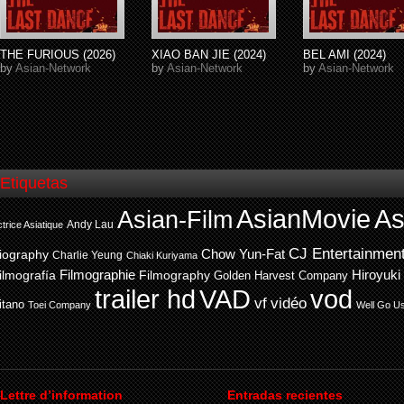
THE FURIOUS (2026)
XIAO BAN JIE (2024)
BEL AMI (2024)
by
Asian-Network
by
Asian-Network
by
Asian-Network
Etiquetas
AsianMovie
As
Asian-Film
Andy Lau
trice Asiatique
CJ Entertainmen
Chow Yun-Fat
iography
Charlie Yeung
Chiaki Kuriyama
ilmografía
Filmographie
Filmography
Hiroyuki
Golden Harvest Company
trailer hd
VAD
vod
vf
vidéo
itano
Toei Company
Well Go U
Lettre d’information
Entradas recientes