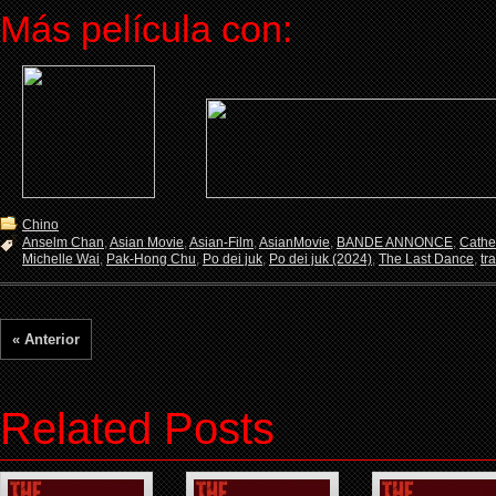
Más película con:
Chino
Anselm Chan
,
Asian Movie
,
Asian-Film
,
AsianMovie
,
BANDE ANNONCE
,
Cathe
Michelle Wai
,
Pak-Hong Chu
,
Po dei juk
,
Po dei juk (2024)
,
The Last Dance
,
tr
« Anterior
Related Posts