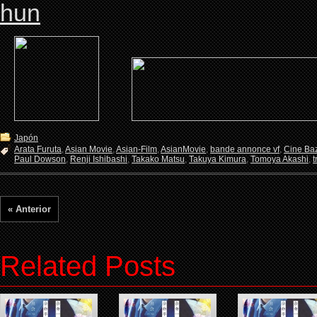
Japón
Arata Furuta
,
Asian Movie
,
Asian-Film
,
AsianMovie
,
bande annonce vf
,
Cine Ba
Paul Dowson
,
Renji Ishibashi
,
Takako Matsu
,
Takuya Kimura
,
Tomoya Akashi
,
t
« Anterior
Related Posts