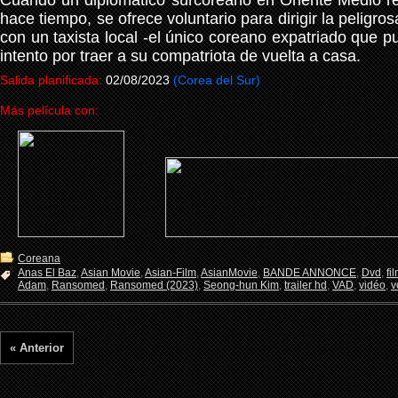
Cuando un diplomático surcoreano en Oriente Medio re
hace tiempo, se ofrece voluntario para dirigir la peligr
con un taxista local -el único coreano expatriado que 
intento por traer a su compatriota de vuelta a casa.
Salida planificada:
02/08/2023
(Corea del Sur)
Más película con:
Coreana
Anas El Baz
,
Asian Movie
,
Asian-Film
,
AsianMovie
,
BANDE ANNONCE
,
Dvd
,
fi
Adam
,
Ransomed
,
Ransomed (2023)
,
Seong-hun Kim
,
trailer hd
,
VAD
,
vidéo
,
v
« Anterior