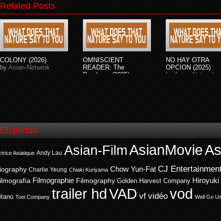
Related Posts
COLONY (2026)
OMNISCIENT
NO HAY OTRA
by
Asian-Network
READER: The
OPCION (2025)
Prophecy (2025)
by
Asian-Network
by
Asian-Network
Etiquetas
AsianMovie
As
Asian-Film
Andy Lau
trice Asiatique
CJ Entertainmen
Chow Yun-Fat
iography
Charlie Yeung
Chiaki Kuriyama
ilmografía
Filmographie
Filmography
Hiroyuki
Golden Harvest Company
trailer hd
VAD
vod
vf
vidéo
itano
Toei Company
Well Go U