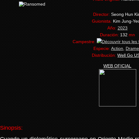
Director:
Seong Hun K
Guionista:
Kim Jung-Ye
Año:
2023
Duración:
132
mn
Campestre:
Especie:
Action
,
Drame
Distribución:
Well Go U
WEB OFICIAL
Sinopsis: