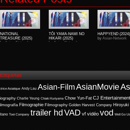
NATIONAL
TÔI YAMA-NAMI NO
HAPPYEND (2024)
TREASURE (2025)
HIKARI (2025)
by
Asian-Network
by
Asian-Network
by
Asian-Network
Etiquetas
AsianMovie
As
Asian-Film
Andy Lau
trice Asiatique
CJ Entertainmen
Chow Yun-Fat
iography
Charlie Yeung
Chiaki Kuriyama
ilmografía
Filmographie
Filmography
Hiroyuki
Golden Harvest Company
trailer hd
VAD
vod
vf
vidéo
itano
Toei Company
Well Go U