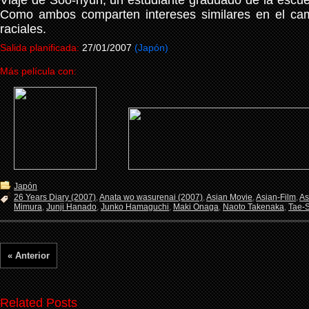
Viaje de Soo-hyun, un estudiante graduado de la escuel
Como ambos comparten intereses similares en el camp
raciales.
Salida planificada:
27/01/2007
(Japón)
Más película con:
Japón
26 Years Diary (2007)
,
Anata wo wasurenai (2007)
,
Asian Movie
,
Asian-Film
,
As
Mimura
,
Junji Hanado
,
Junko Hamaguchi
,
Maki Onaga
,
Naoto Takenaka
,
Tae-
« Anterior
Related Posts