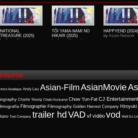
NATIONAL
TÔI YAMA-NAMI NO
HAPPYEND (2024)
TREASURE (2025)
HIKARI (2025)
by
Asian-Network
by
Asian-Network
by
Asian-Network
Etiquetas
AsianMovie
As
Asian-Film
Andy Lau
trice Asiatique
CJ Entertainmen
Chow Yun-Fat
iography
Charlie Yeung
Chiaki Kuriyama
ilmografía
Filmographie
Filmography
Hiroyuki
Golden Harvest Company
trailer hd
VAD
vod
vf
vidéo
itano
Toei Company
Well Go U