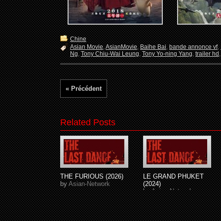
Chine
Asian Movie
,
AsianMovie
,
Baihe Bai
,
bande annonce vf
,
Ng
,
Tony Chiu-Wai Leung
,
Tony Yo-ning Yang
,
trailer hd
« Précédent
Related Posts
THE FURIOUS (2026)
LE GRAND PHUKET
by
Asian-Network
(2024)
by
Asian-Network