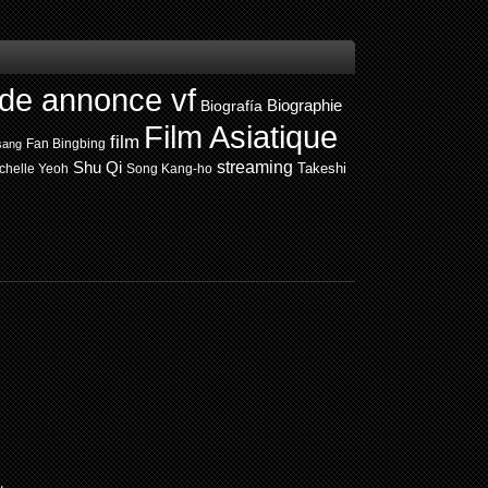
de annonce vf
Biografía
Biographie
Film Asiatique
film
Fan Bingbing
sang
Shu Qi
streaming
chelle Yeoh
Song Kang-ho
Takeshi