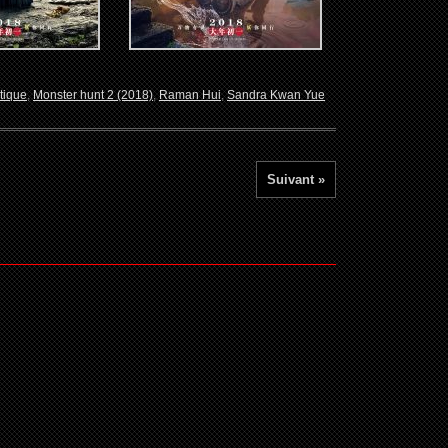
tique
,
Monster hunt 2 (2018)
,
Raman Hui
,
Sandra Kwan Yue
Suivant »