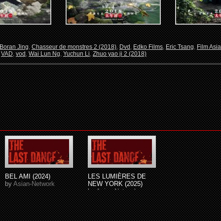
Boran Jing
,
Chasseur de monstres 2 (2018)
,
Dvd
,
Edko Films
,
Eric Tsang
,
Film Asia
,
VAD
,
vod
,
Wai Lun Ng
,
Yuchun Li
,
Zhuo yao ji 2 (2018)
BEL AMI (2024)
LES LUMIÈRES DE
by
Asian-Network
NEW YORK (2025)
by
Asian-Network