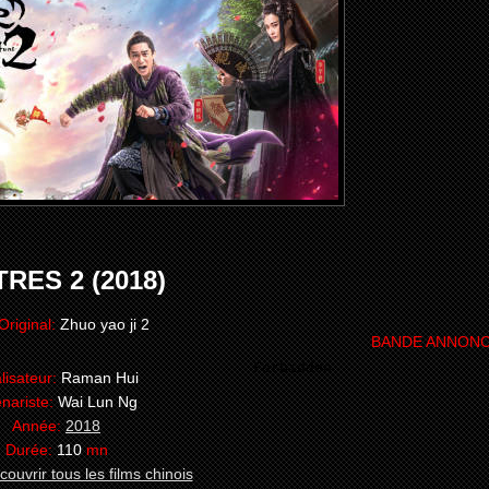
ES 2 (2018)
 Original:
Zhuo yao ji 2
BANDE ANNON
lisateur:
Raman Hui
nariste:
Wai Lun Ng
Année:
2018
Durée:
110
mn