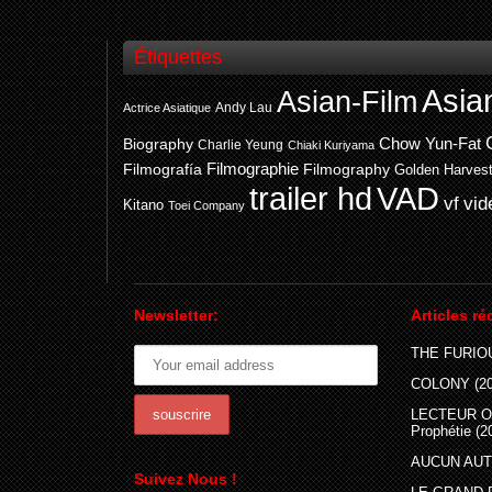
Étiquettes
Asia
Asian-Film
Andy Lau
Actrice Asiatique
Chow Yun-Fat
Biography
Charlie Yeung
Chiaki Kuriyama
Filmografía
Filmographie
Filmography
Golden Harves
trailer hd
VAD
vf
vid
Kitano
Toei Company
Newsletter:
Articles ré
THE FURIOU
COLONY (20
LECTEUR O
Prophétie (2
AUCUN AUTR
Suivez Nous !