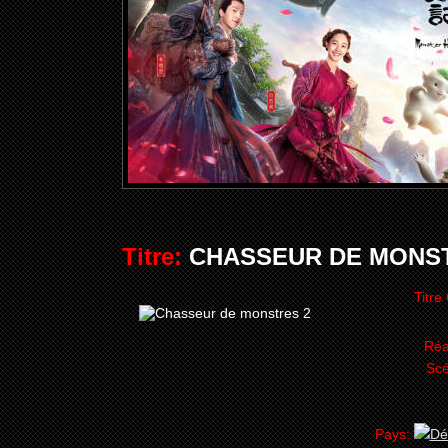
Titre:
CHASSEUR DE MONSTR
Titre
Réa
Scé
Pays: