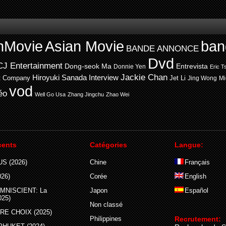
nMovie
Asian Movie
ban
BANDE ANNONCE
Dvd
CJ Entertainment
Entrevista
Dong-seok Ma
Donnie Yen
Eric T
Jackie Chan
Hiroyuki Sanada
Interview
t Company
Jet Li
Jing Wong
Mi
vod
éo
Well Go Usa
Zhang Jingchu
Zhao Wei
cents
Catégories
Langue:
S (2026)
Chine
Français
26)
Corée
English
MNISCIENT: La
Japon
Español
025)
Non classé
E CHOIX (2025)
Philippines
Recrutement: