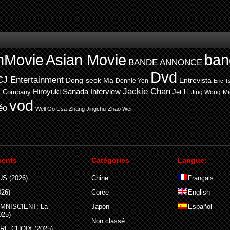
nMovie
Asian Movie
ban
BANDE ANNONCE
Dvd
CJ Entertainment
Entrevista
Dong-seok Ma
Donnie Yen
Eric T
Jackie Chan
Hiroyuki Sanada
Interview
t Company
Jet Li
Jing Wong
Mi
vod
éo
Well Go Usa
Zhang Jingchu
Zhao Wei
cents
Catégories
Langue:
S (2026)
Chine
Français
26)
Corée
English
MNISCIENT: La
Japon
Español
025)
Non classé
E CHOIX (2025)