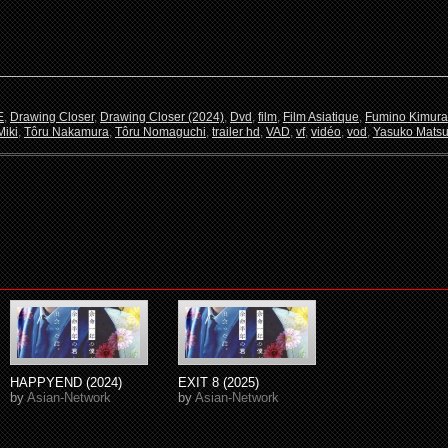
E
,
Drawing Closer
,
Drawing Closer (2024)
,
Dvd
,
film
,
Film Asiatique
,
Fumino Kimura
Miki
,
Tôru Nakamura
,
Tôru Nomaguchi
,
trailer hd
,
VAD
,
vf
,
vidéo
,
vod
,
Yasuko Matsu
HAPPYEND (2024)
EXIT 8 (2025)
by
Asian-Network
by
Asian-Network