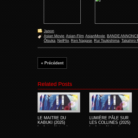
Japon
Asian Movie
,
Asian-Film
,
AsianMovie
,
BANDE ANNONC
Ôtsuka
,
NetFlix
,
Ren Nagase
,
Rui Tsukishima
,
Takahiro 
« Précédent
Related Posts
LE MAITRE DU
LUMIÈRE PÂLE SUR
KABUKI (2025)
LES COLLINES (2025)
by
Asian-Network
by
Asian-Network