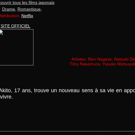
:
Drame
,
Romantique
,
istribution:
Netflix
SITE OFFICIEL
Artistes:
Ren Nagase, Natsuki De
Tôru Nakamura, Yasuko Matsuyuki
, Akito, 17 ans, trouve un nouveau sens à sa vie en appo
vivre.