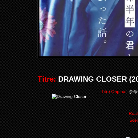
Titre:
DRAWING CLOSER (20
Titre Original:
余命
Réal
Scén