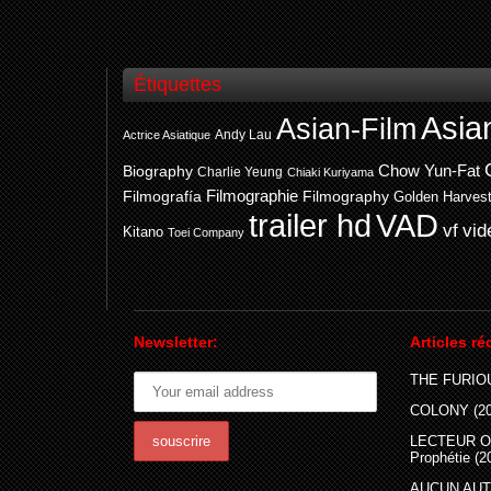
Étiquettes
Asia
Asian-Film
Andy Lau
Actrice Asiatique
Chow Yun-Fat
Biography
Charlie Yeung
Chiaki Kuriyama
Filmografía
Filmographie
Filmography
Golden Harves
trailer hd
VAD
vf
vid
Kitano
Toei Company
Newsletter:
Articles ré
THE FURIOU
COLONY (20
LECTEUR O
Prophétie (2
AUCUN AUTR