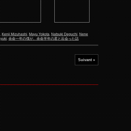
,
Kenji Mizuhashi
,
Mayu Yokota
,
Natsuki Deguchi
,
Nene
yuki
,
余命一年の僕が、余命半年の君と出会った話
Suivant »