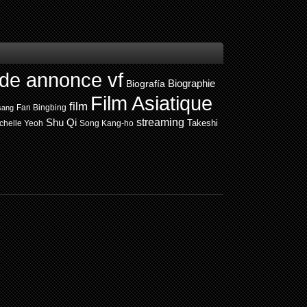
de annonce vf
Biografía
Biographie
Film Asiatique
film
Fan Bingbing
sang
Shu Qi
streaming
chelle Yeoh
Song Kang-ho
Takeshi