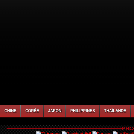
CHINE
CORÉE
JAPON
PHILIPPINES
THAÏLANDE