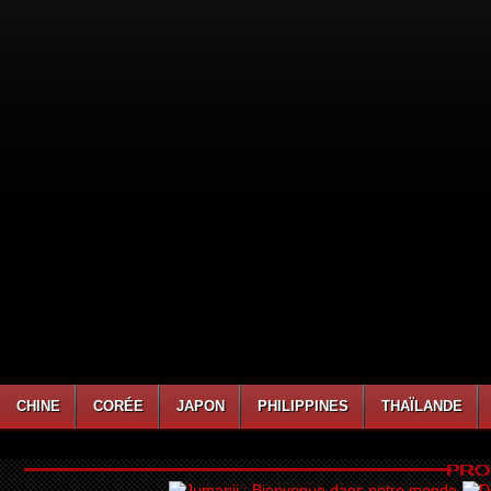
CHINE
CORÉE
JAPON
PHILIPPINES
THAÏLANDE