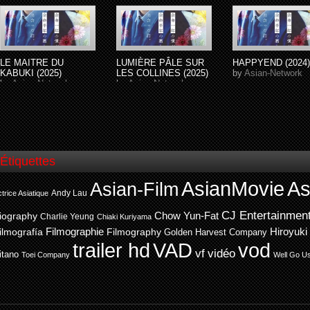
LE MAITRE DU
LUMIÈRE PÂLE SUR
HAPPYEND (2024)
KABUKI (2025)
LES COLLINES (2025)
by
Asian-Network
by
Asian-Network
by
Asian-Network
Étiquettes
AsianMovie
As
Asian-Film
Andy Lau
trice Asiatique
CJ Entertainmen
Chow Yun-Fat
iography
Charlie Yeung
Chiaki Kuriyama
ilmografía
Filmographie
Filmography
Hiroyuki
Golden Harvest Company
trailer hd
VAD
vod
vf
vidéo
itano
Toei Company
Well Go U