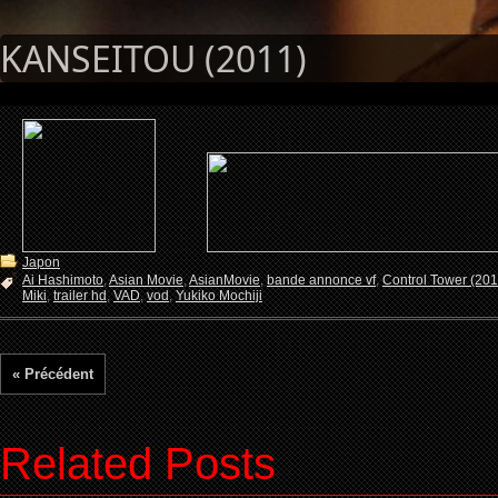
KANSEITOU (2011)
Japon
Ai Hashimoto
,
Asian Movie
,
AsianMovie
,
bande annonce vf
,
Control Tower (201
Miki
,
trailer hd
,
VAD
,
vod
,
Yukiko Mochiji
« Précédent
Related Posts