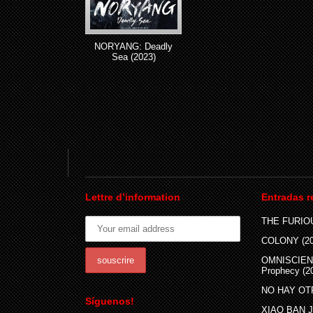
NORYANG: Deadly
Sea (2023)
Lettre d’information
Entradas r
THE FURIOU
COLONY (20
OMNISCIEN
Prophecy (2
NO HAY OTR
Síguenos!
XIAO BAN JI