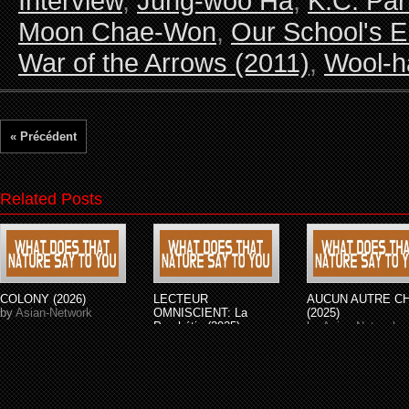
Interview
,
Jung-woo Ha
,
K.C. Par
Moon Chae-Won
,
Our School's E
War of the Arrows (2011)
,
Wool-ha
« Précédent
Related Posts
COLONY (2026)
LECTEUR
AUCUN AUTRE C
by
Asian-Network
OMNISCIENT: La
(2025)
Prophétie (2025)
by
Asian-Network
by
Asian-Network