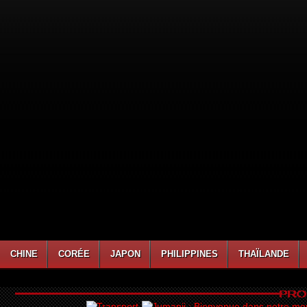
CHINE
CORÉE
JAPON
PHILIPPINES
THAÏLANDE