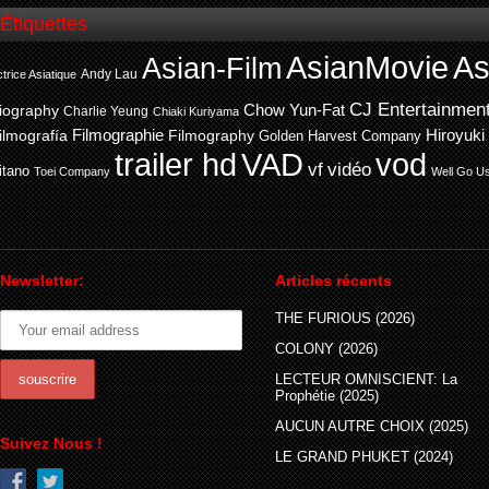
Étiquettes
AsianMovie
As
Asian-Film
Andy Lau
trice Asiatique
CJ Entertainmen
Chow Yun-Fat
iography
Charlie Yeung
Chiaki Kuriyama
ilmografía
Filmographie
Filmography
Hiroyuki
Golden Harvest Company
trailer hd
VAD
vod
vf
vidéo
itano
Toei Company
Well Go U
Newsletter:
Articles récents
THE FURIOUS (2026)
COLONY (2026)
LECTEUR OMNISCIENT: La
Prophétie (2025)
AUCUN AUTRE CHOIX (2025)
Suivez Nous !
LE GRAND PHUKET (2024)