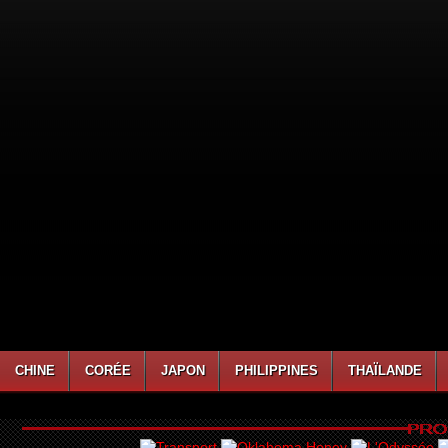
CHINE
CORÉE
JAPON
PHILIPPINES
THAÏLANDE