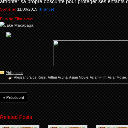
affronter sa propre obscurité pour protéger ses enfants
Sortie le:
11/09/2019
(France)
Plus de Film avec:
Philippines
Alessandra de Rossi
,
Arthur Acuña
,
Asian Movie
,
Asian-Film
,
AsianMovie
,
« Précédent
Related Posts