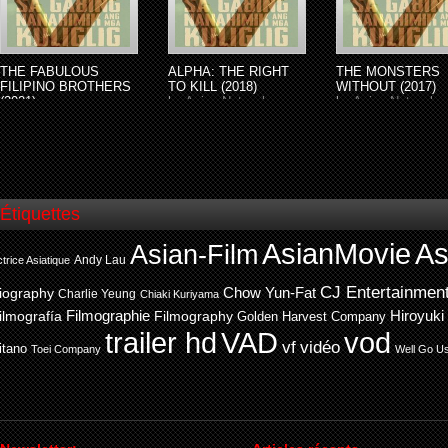
THE FABULOUS
ALPHA: THE RIGHT
THE MONSTERS
FILIPINO BROTHERS
TO KILL (2018)
WITHOUT (2017)
(2021)
by
Asian-Network
by
Asian-Network
by
Asian-Network
Étiquettes
AsianMovie
As
Asian-Film
Andy Lau
trice Asiatique
CJ Entertainmen
Chow Yun-Fat
iography
Charlie Yeung
Chiaki Kuriyama
ilmografía
Filmographie
Filmography
Hiroyuki
Golden Harvest Company
trailer hd
VAD
vod
vf
vidéo
itano
Toei Company
Well Go U