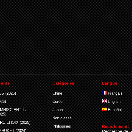
cents
Catégories
Langue:
S (2026)
Chine
Français
26)
Corée
English
MNISCIENT: La
Japon
Español
025)
Non classé
E CHOIX (2025)
Philippines
Recrutement:
PHUKET (2024)
Recherche de S