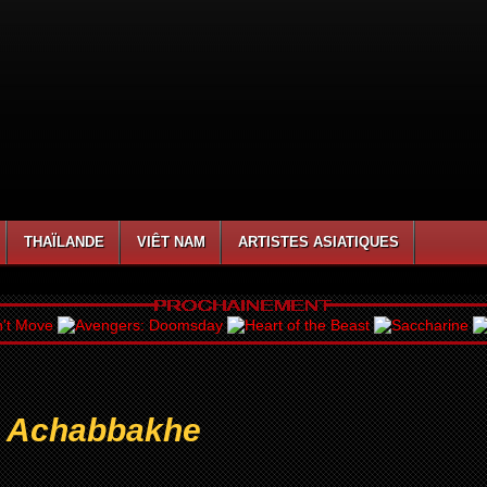
THAÏLANDE
VIÊT NAM
ARTISTES ASIATIQUES
 Achabbakhe