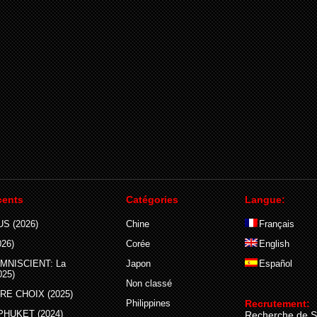
cents
Catégories
Langue:
S (2026)
Chine
Français
26)
Corée
English
MNISCIENT: La
Japon
Español
025)
Non classé
E CHOIX (2025)
Philippines
Recrutement:
PHUKET (2024)
Recherche de S