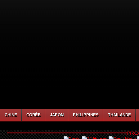
CHINE
CORÉE
JAPON
PHILIPPINES
THAÏLANDE