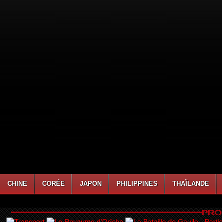
CHINE
CORÉE
JAPON
PHILIPPINES
THAÏLANDE