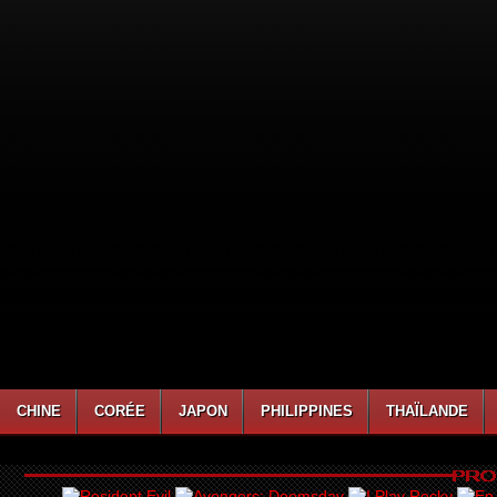
CHINE
CORÉE
JAPON
PHILIPPINES
THAÏLANDE