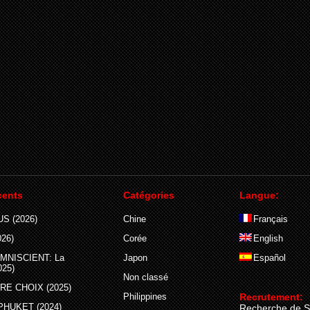
cents
Catégories
Langue:
S (2026)
Chine
Français
26)
Corée
English
MNISCIENT: La
Japon
Español
025)
Non classé
E CHOIX (2025)
Philippines
Recrutement:
PHUKET (2024)
Recherche de S