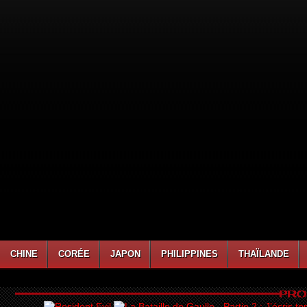
CHINE
CORÉE
JAPON
PHILIPPINES
THAÏLANDE