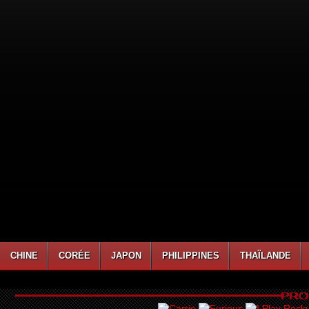
CHINE
CORÉE
JAPON
PHILIPPINES
THAÏLANDE