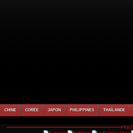
CHINE
CORÉE
JAPON
PHILIPPINES
THAÏLANDE