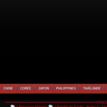
CHINE
CORÉE
JAPON
PHILIPPINES
THAÏLANDE