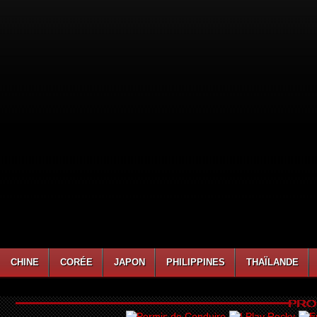
CHINE
CORÉE
JAPON
PHILIPPINES
THAÏLANDE