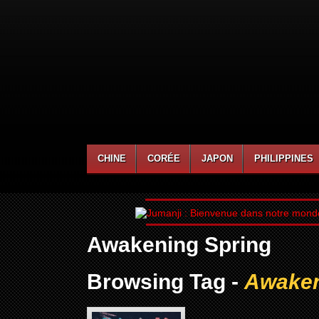
CHINE
CORÉE
JAPON
PHILIPPINES
Awakening Spring
Browsing Tag -
Awaken