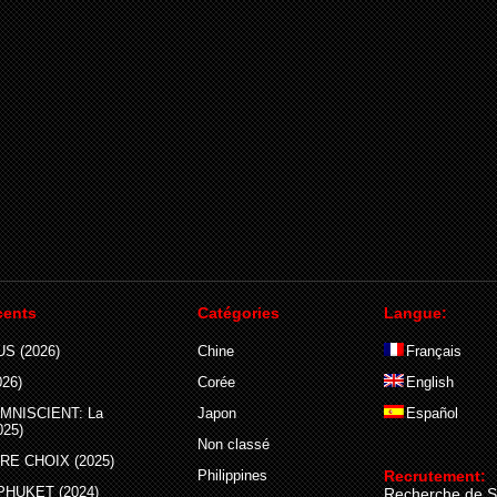
cents
Catégories
Langue:
S (2026)
Chine
Français
26)
Corée
English
MNISCIENT: La
Japon
Español
025)
Non classé
E CHOIX (2025)
Philippines
Recrutement:
PHUKET (2024)
Recherche de S