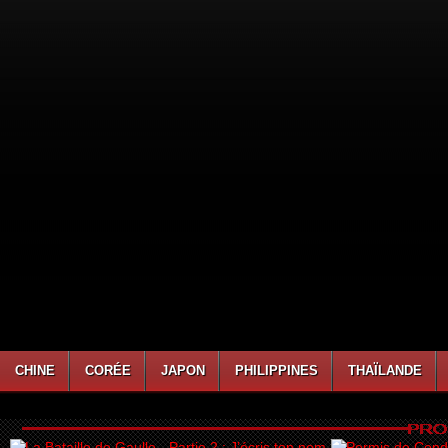
CHINE
CORÉE
JAPON
PHILIPPINES
THAÏLANDE