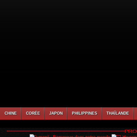
CHINE
CORÉE
JAPON
PHILIPPINES
THAÏLANDE