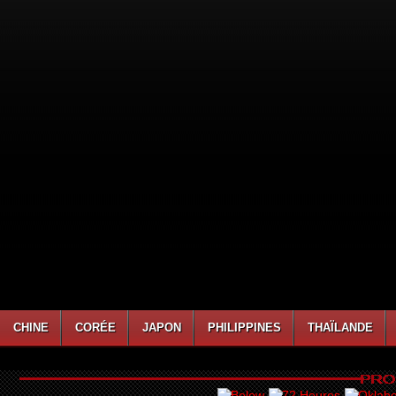
CHINE
CORÉE
JAPON
PHILIPPINES
THAÏLANDE