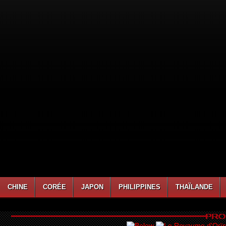
CHINE
CORÉE
JAPON
PHILIPPINES
THAÏLANDE