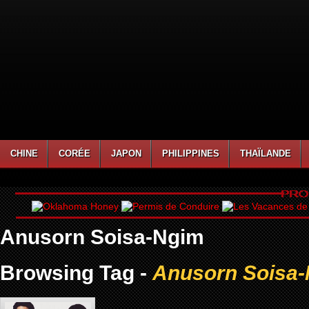
CHINE
CORÉE
JAPON
PHILIPPINES
THAÏLANDE
Anusorn Soisa-Ngim
Browsing Tag -
Anusorn Soisa