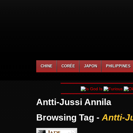
CHINE
CORÉE
JAPON
PHILIPPINES
Antti-Jussi Annila
Browsing Tag -
Antti-J