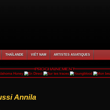
THAÏLANDE
VIÊT NAM
ARTISTES ASIATIQUES
ussi Annila