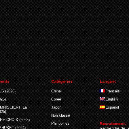
cents
Catégories
Langue:
S (2026)
Chine
Français
26)
Corée
English
MNISCIENT: La
Japon
Español
025)
Non classé
E CHOIX (2025)
Philippines
Recrutement:
PHUKET (2024)
Recherche de S