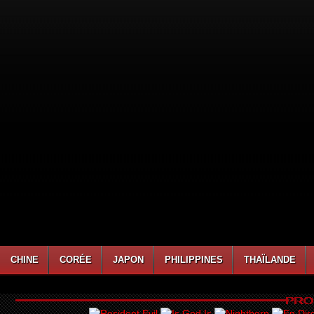
CHINE
CORÉE
JAPON
PHILIPPINES
THAÏLANDE