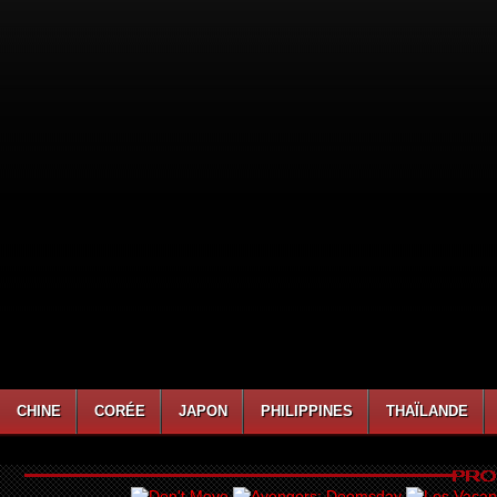
CHINE
CORÉE
JAPON
PHILIPPINES
THAÏLANDE