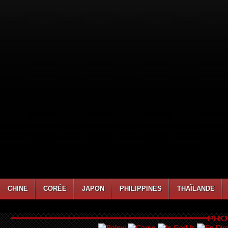
CHINE
CORÉE
JAPON
PHILIPPINES
THAÏLANDE