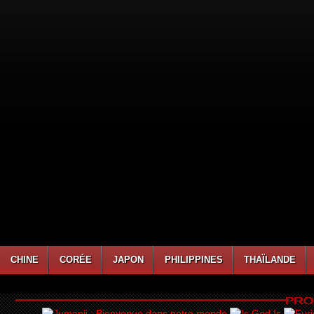
CHINE
CORÉE
JAPON
PHILIPPINES
THAÏLANDE