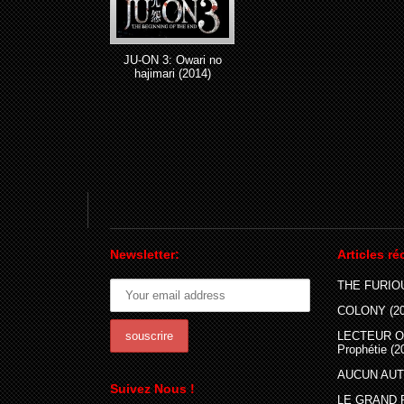
JU-ON 3: Owari no
hajimari (2014)
Newsletter:
Articles ré
THE FURIOU
COLONY (20
LECTEUR O
Prophétie (2
AUCUN AUTR
Suivez Nous !
LE GRAND 