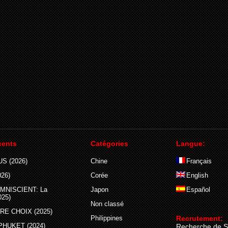
cents
Catégories
Langue:
S (2026)
Chine
Français
26)
Corée
English
MNISCIENT: La
Japon
Español
025)
Non classé
E CHOIX (2025)
Philippines
Recrutement:
PHUKET (2024)
Recherche de S