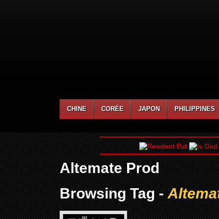
CHINE
CORÉE
JAPON
PHILIPPINES
Altemate Prod
Browsing Tag -
Altema