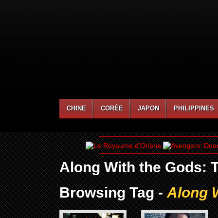
CHINE
CORÉE
JAPON
PHILIPPINES
Along With the Gods: 
Browsing Tag -
Along 