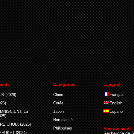
cents
Catégories
Langue:
S (2026)
Chine
Français
26)
Corée
English
MNISCIENT: La
Japon
Español
025)
Non classé
E CHOIX (2025)
Philippines
Recrutement:
PHUKET (2024)
Recherche de S