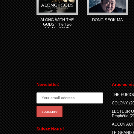
ALONG WITH THE
DONG-SEOK MA
GODS: The Two
Worlds (2017)
Newsletter:
Articles ré
THE FURIOU
COLONY (20
LECTEUR O
Prophétie (2
AUCUN AUTR
Suivez Nous !
LE GRAND 