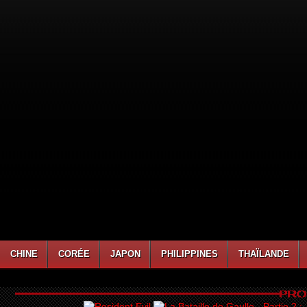
CHINE
CORÉE
JAPON
PHILIPPINES
THAÏLANDE