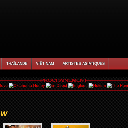
THAÏLANDE
VIÊT NAM
ARTISTES ASIATIQUES
aw