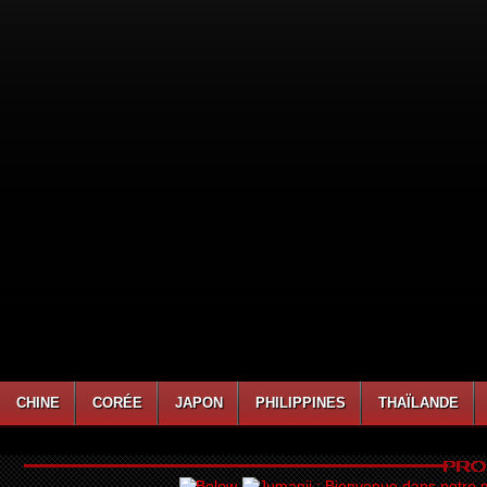
CHINE
CORÉE
JAPON
PHILIPPINES
THAÏLANDE