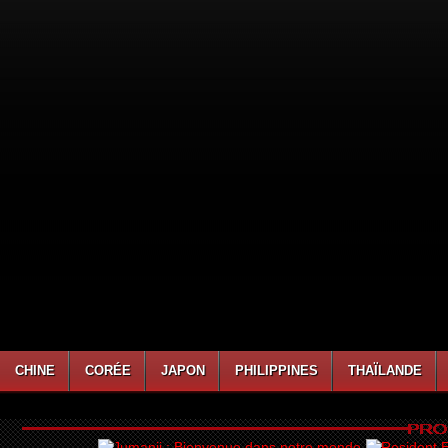
CHINE
CORÉE
JAPON
PHILIPPINES
THAÏLANDE