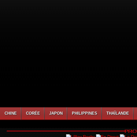
CHINE
CORÉE
JAPON
PHILIPPINES
THAÏLANDE