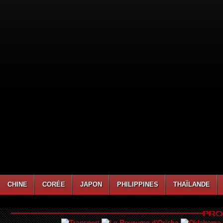
CHINE
CORÉE
JAPON
PHILIPPINES
THAÏLANDE