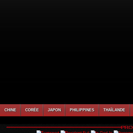
CHINE
CORÉE
JAPON
PHILIPPINES
THAÏLANDE