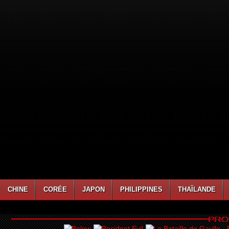
CHINE
CORÉE
JAPON
PHILIPPINES
THAÏLANDE