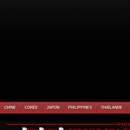
CHINE
CORÉE
JAPON
PHILIPPINES
THAÏLANDE