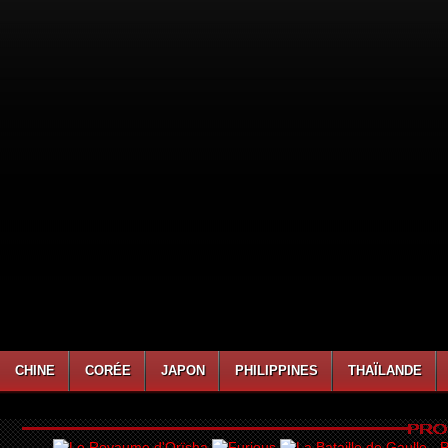
CHINE
CORÉE
JAPON
PHILIPPINES
THAÏLANDE