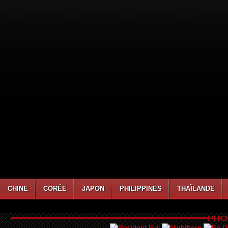
CHINE
CORÉE
JAPON
PHILIPPINES
THAÏLANDE