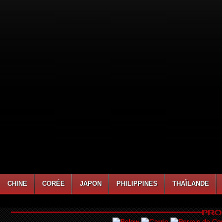
CHINE
CORÉE
JAPON
PHILIPPINES
THAÏLANDE