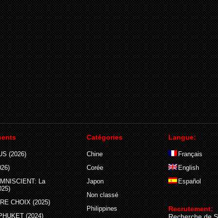
cents
Catégories
Langue:
S (2026)
Chine
Français
26)
Corée
English
MNISCIENT: La
Japon
Español
025)
Non classé
E CHOIX (2025)
Philippines
Recrutement:
PHUKET (2024)
Recherche de S